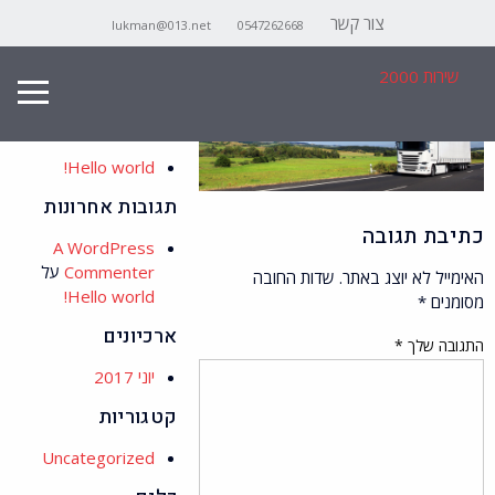
צור קשר
lukman@013.net
0547262668
original_516323104_1
Search
שירות 2000
for:
פוסטים אחרונים
Hello world!
תגובות אחרונות
כתיבת תגובה
A WordPress
Commenter
על
האימייל לא יוצג באתר.
שדות החובה
Hello world!
מסומנים
*
ארכיונים
התגובה שלך
*
יוני 2017
קטגוריות
Uncategorized