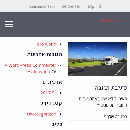
צור קשר
lukman@013.net
0547262668
stock-photo-
Search
שירות 2000
truck-on-the-
for:
road-516323104
פוסטים אחרונים
Hello world!
תגובות אחרונות
A WordPress Commenter
על
Hello world!
ארכיונים
כתיבת תגובה
יוני 2017
האימייל לא יוצג באתר.
שדות
קטגוריות
החובה מסומנים
*
Uncategorized
התגובה שלך
*
כלים